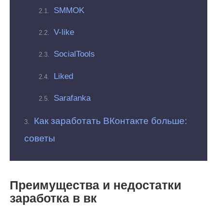
SMMOK
V-like
SocialTools
Liked
Sarafanka
Как заработать ВКонтакте больше:
советы
Преимущества и недостатки
заработка в вк