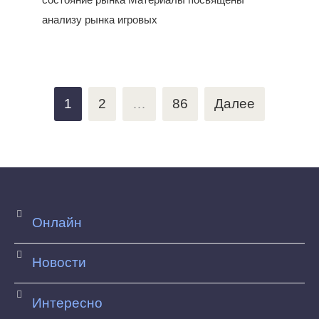
анализу рынка игровых
Пагинация
1
2
…
86
Далее
записей
Онлайн
Новости
Интересно