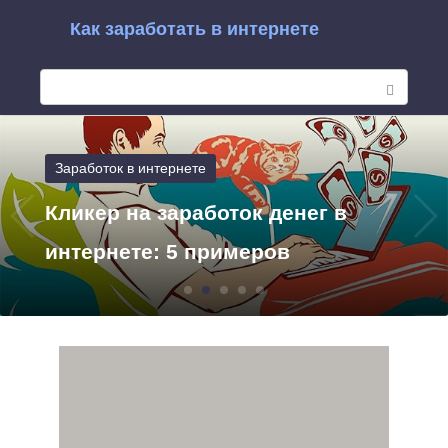
Перейти
Как заработать в интернете
к
П
контенту
о
и
Заработок в интернете
с
Кликер на заработок денег в
к
интернете: 5 примеров
: