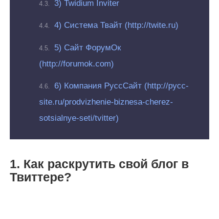
3) Twidium Inviter
4) Система Твайт (http://twite.ru)
5) Сайт ФорумОк
(http://forumok.com)
6) Компания РуссСайт (http://pycc-
site.ru/prodvizhenie-biznesa-cherez-
sotsialnye-seti/tvitter)
1. Как раскрутить свой блог в
Твиттере?