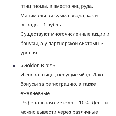
птиц гномы, а вместо яиц руда.
Минимальная сумма ввода, как и
вывода – 1 рубль.
Существуют многочисленные акции и
бонусы, а у партнерской системы 3
уровня.
«Golden Birds».
И снова птицы, несущие яйца! Дают
бонусы за регистрацию, а также
ежедневные.
Реферальная система – 10%. Деньги
можно вывести через различные