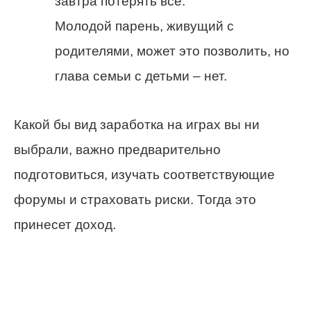
завтра потерять всё.
Молодой парень, живущий с
родителями, может это позволить, но
глава семьи с детьми – нет.
Какой бы вид заработка на играх вы ни
выбрали, важно предварительно
подготовиться, изучать соответствующие
форумы и страховать риски. Тогда это
принесет доход.