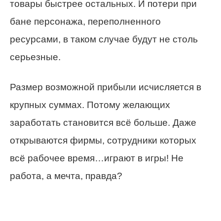
товары быстрее остальных. И потери при
бане персонажа, переполненного
ресурсами, в таком случае будут не столь
серьезные.
Размер возможной прибыли исчисляется в
крупных суммах. Потому желающих
заработать становится всё больше. Даже
открываются фирмы, сотрудники которых
всё рабочее время…играют в игры! Не
работа, а мечта, правда?