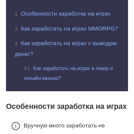
Особенности заработка на играх
Как заработать на играх MMORPG?
Как заработать на играх с выводом
денег?
Как заработать на играх в покер и
онлайн-казино?
Особенности заработка на играх
Вручную много заработать не