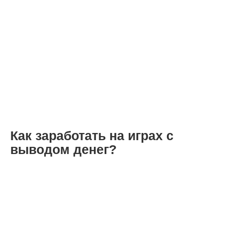
Как заработать на играх с
выводом денег?