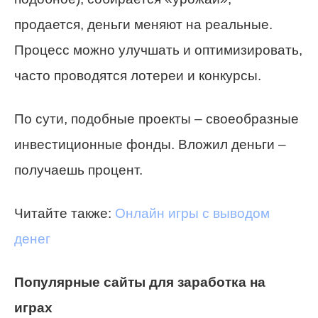
продается, деньги меняют на реальные.
Процесс можно улучшать и оптимизировать,
часто проводятся лотереи и конкурсы.
По сути, подобные проекты – своеобразные
инвестиционные фонды. Вложил деньги –
получаешь процент.
Читайте также:
Онлайн игры с выводом
денег
Популярные сайты для заработка на
играх