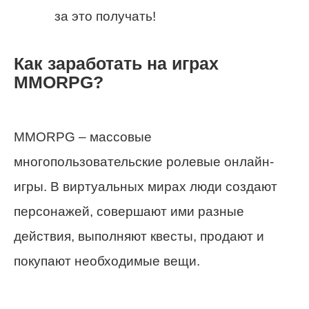
за это получать!
Как заработать на играх
MMORPG?
MMORPG – массовые
многопользовательские ролевые онлайн-
игры. В виртуальных мирах люди создают
персонажей, совершают ими разные
действия, выполняют квесты, продают и
покупают необходимые вещи.