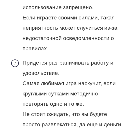
использование запрещено.
Если играете своими силами, такая
неприятность может случиться из-за
недостаточной осведомленности о
правилах.
Придется разграничивать работу и
удовольствие.
Самая любимая игра наскучит, если
круглыми сутками методично
повторять одно и то же.
Не стоит ожидать, что вы будете
просто развлекаться, да еще и деньги