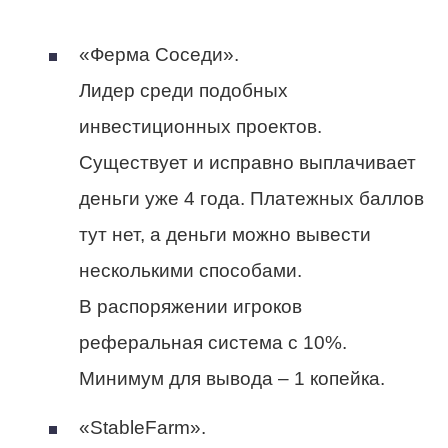
«Ферма Соседи».
Лидер среди подобных
инвестиционных проектов.
Существует и исправно выплачивает
деньги уже 4 года. Платежных баллов
тут нет, а деньги можно вывести
несколькими способами.
В распоряжении игроков
реферальная система с 10%.
Минимум для вывода – 1 копейка.
«StableFarm».