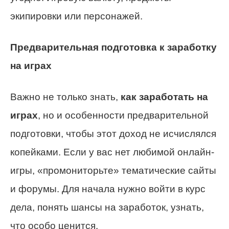
экипировки или персонажей.
Предварительная подготовка к заработку
на играх
Важно не только знать,
как заработать на
играх
, но и особенности предварительной
подготовки, чтобы этот доход не исчислялся
копейками. Если у вас нет любимой онлайн-
игры, «промониторьте» тематические сайты
и форумы. Для начала нужно войти в курс
дела, понять шансы на заработок, узнать,
что особо ценится.