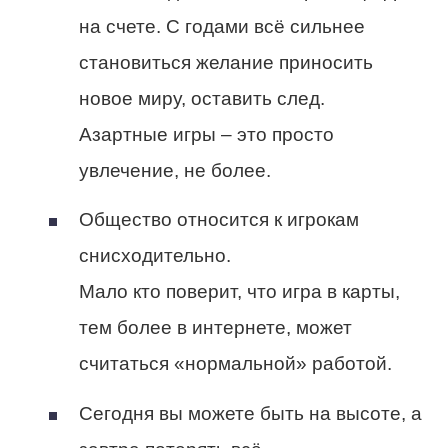
на счете. С годами всё сильнее
становиться желание приносить
новое миру, оставить след.
Азартные игры – это просто
увлечение, не более.
Общество относится к игрокам
снисходительно.
Мало кто поверит, что игра в карты,
тем более в интернете, может
считаться «нормальной» работой.
Сегодня вы можете быть на высоте, а