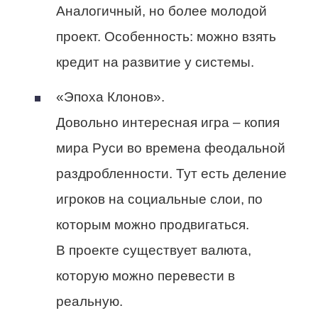
Аналогичный, но более молодой
проект. Особенность: можно взять
кредит на развитие у системы.
«Эпоха Клонов».
Довольно интересная игра – копия
мира Руси во времена феодальной
раздробленности. Тут есть деление
игроков на социальные слои, по
которым можно продвигаться.
В проекте существует валюта,
которую можно перевести в
реальную.