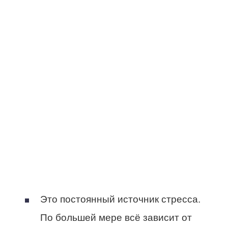
Это постоянный источник стресса.
По большей мере всё зависит от