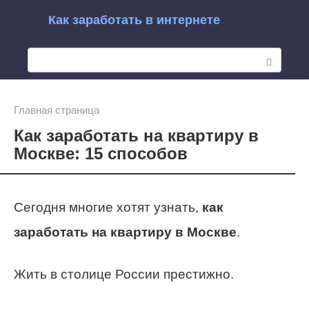
Перейти
Как заработать в интернете
к
П
контенту
о
и
Главная страница
Как заработать на квартиру в
с
Москве: 15 способов
к
:
Сегодня многие хотят узнать,
как
заработать на квартиру в Москве
.
Жить в столице России престижно.