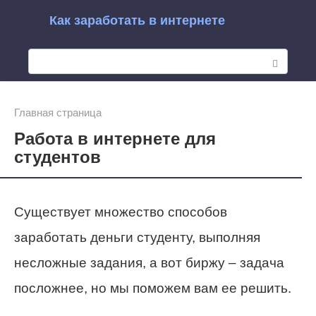
Перейти
Как заработать в интернете
к
П
контенту
о
и
Главная страница
Работа в интернете для
с
студентов
к
:
Существует множество способов
заработать деньги студенту, выполняя
несложные задания, а вот биржу – задача
посложнее, но мы поможем вам ее решить.