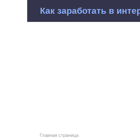
Перейти
Как заработать в инте
к
контенту
Главная страница