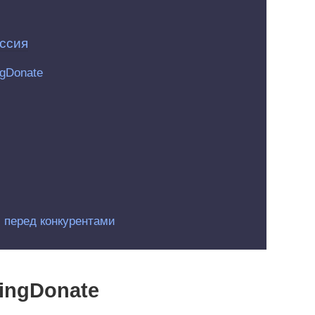
ссия
ngDonate
 перед конкурентами
ingDonate