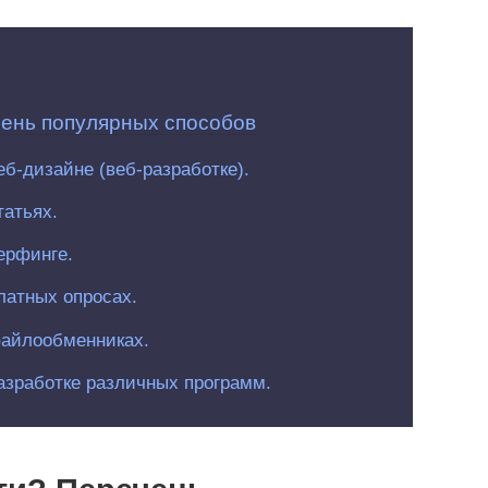
чень популярных способов
еб-дизайне (веб-разработке).
татьях.
ерфинге.
латных опросах.
файлообменниках.
азработке различных программ.