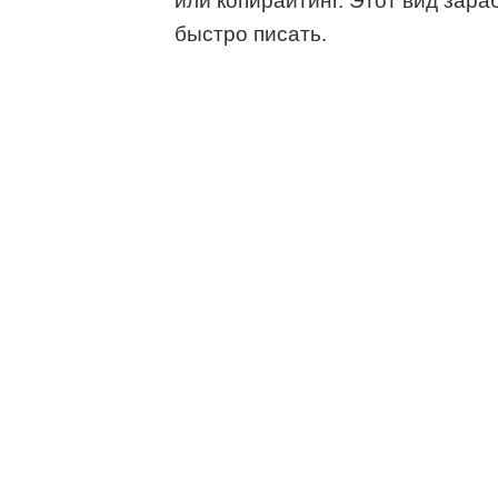
или копирайтинг. Этот вид зара
быстро писать.