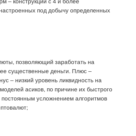
м – конструкций с 4 и более
 настроенных под добычу определенных
люты, позволяющий заработать на
ее существенные деньги. Плюс –
нус – низкий уровень ликвидность на
моделей асиков, по причине их быстрого
с постоянным усложнением алгоритмов
иптовалют;