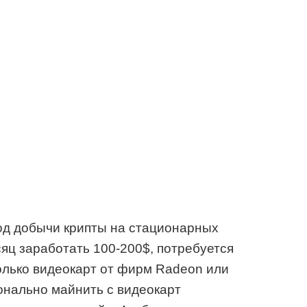
од добычи крипты на стационарных
сяц заработать 100-200$, потребуется
олько видеокарт от фирм Radeon или
онально майнить с видеокарт