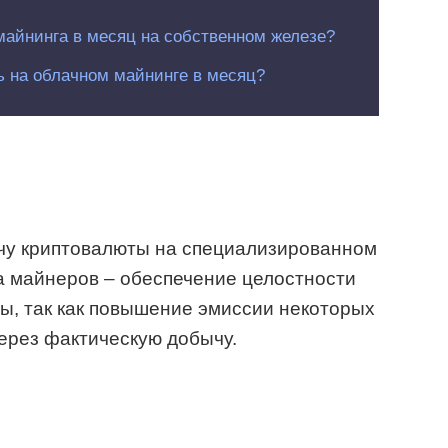
майнинга в месяц на собственном железе?
ь на облачном майнинге в месяц?
чу криптовалюты на специализированном
а майнеров
– обеспечение целостности
ы, так как повышение эмиссии некоторых
ерез фактическую добычу.