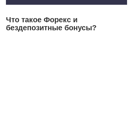
Что такое Форекс и
бездепозитные бонусы?