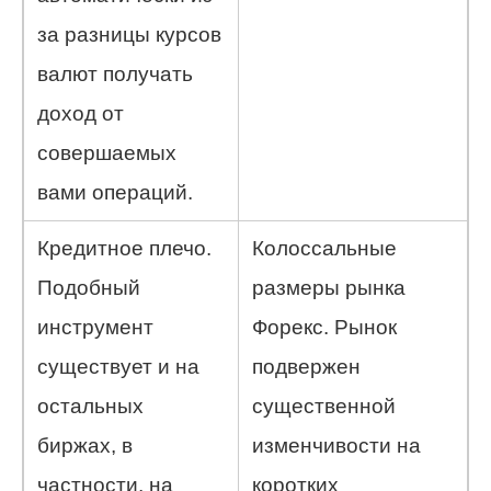
за разницы курсов
валют получать
доход от
совершаемых
вами операций.
Кредитное плечо.
Колоссальные
Подобный
размеры рынка
инструмент
Форекс.
Рынок
существует и на
подвержен
остальных
существенной
биржах, в
изменчивости на
частности, на
коротких