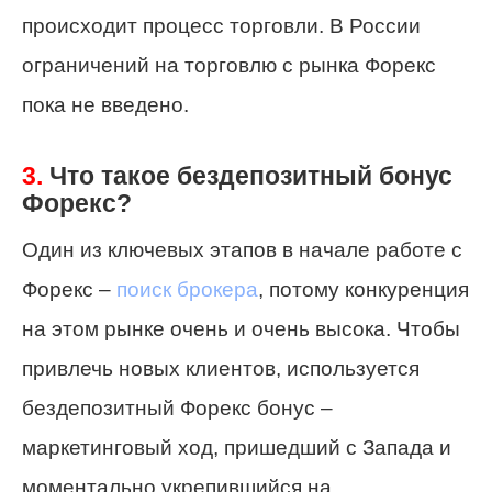
происходит процесс торговли. В России
ограничений на торговлю с рынка Форекс
пока не введено.
3.
Что такое бездепозитный бонус
Форекс?
Один из ключевых этапов в начале работе с
Форекс –
поиск брокера
, потому конкуренция
на этом рынке очень и очень высока. Чтобы
привлечь новых клиентов, используется
бездепозитный Форекс бонус –
маркетинговый ход, пришедший с Запада и
моментально укрепившийся на