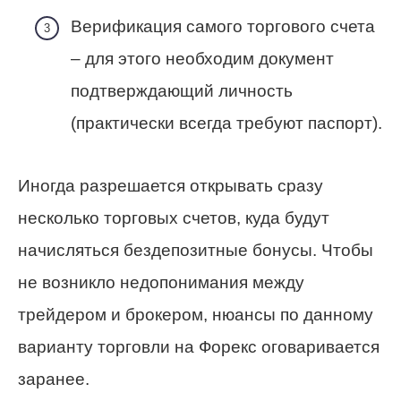
Верификация самого торгового счета
– для этого необходим документ
подтверждающий личность
(практически всегда требуют паспорт).
Иногда разрешается открывать сразу
несколько торговых счетов, куда будут
начисляться бездепозитные бонусы. Чтобы
не возникло недопонимания между
трейдером и брокером, нюансы по данному
варианту торговли на Форекс оговаривается
заранее.