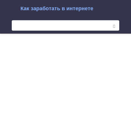
Перейти
Как заработать в интернете
к
П
контенту
о
и
с
к
: