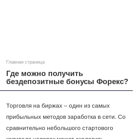
Главная страница
Где можно получить
бездепозитные бонусы Форекс?
Торговля на биржах – один из самых
прибыльных методов заработка в сети. Со
сравнительно небольшого стартового