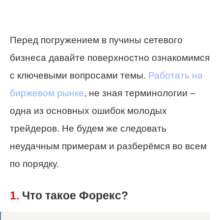
Перед погружением в пучины сетевого
бизнеса давайте поверхностно ознакомимся
с ключевыми вопросами темы.
Работать на
биржевом рынке
, не зная терминологии –
одна из основных ошибок молодых
трейдеров. Не будем же следовать
неудачным примерам и разберёмся во всем
по порядку.
1.
Что такое Форекс?