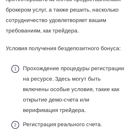
брокером услуг, а также решить, насколько
сотрудничество удовлетворяет вашим
требованиям, как трейдера.
Условия получения бездепозитного бонуса:
Прохождение процедуры регистрации
на ресурсе. Здесь могут быть
включены особые условия, такие как
открытие демо-счета или
верификация трейдера.
Регистрация реального счета.