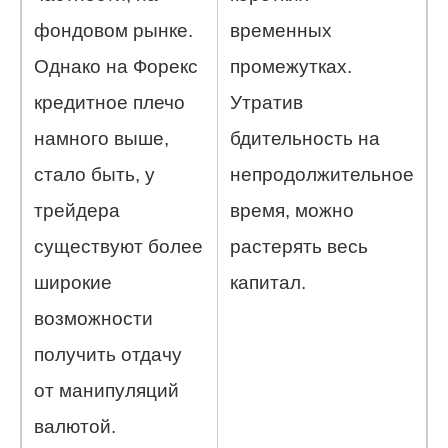
фондовом рынке.
временных
Однако на Форекс
промежутках.
кредитное плечо
Утратив
намного выше,
бдительность на
стало быть, у
непродолжительное
трейдера
время, можно
существуют более
растерять весь
широкие
капитал.
возможности
получить отдачу
от манипуляций
валютой.