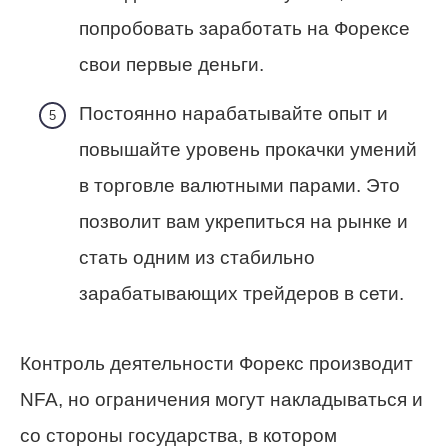
попробовать заработать на Форексе
свои первые деньги.
Постоянно нарабатывайте опыт и
повышайте уровень прокачки умений
в торговле валютными парами. Это
позволит вам укрепиться на рынке и
стать одним из стабильно
зарабатывающих трейдеров в сети.
Контроль деятельности Форекс производит
NFA, но ограничения могут накладываться и
со стороны государства, в котором