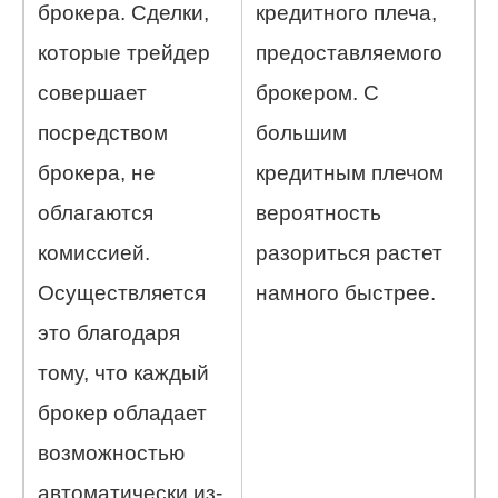
брокера.
Сделки,
кредитного плеча,
которые трейдер
предоставляемого
совершает
брокером. С
посредством
большим
брокера, не
кредитным плечом
облагаются
вероятность
комиссией.
разориться растет
Осуществляется
намного быстрее.
это благодаря
тому, что каждый
брокер обладает
возможностью
автоматически из-