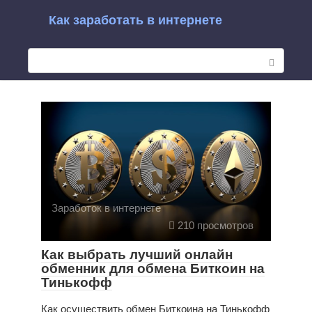
Перейти
Как заработать в интернете
к
П
контенту
о
и
с
к
:
Заработок в интернете
210 просмотров
Как выбрать лучший онлайн
обменник для обмена Биткоин на
Тинькофф
Как осуществить обмен Биткоина на Тинькофф