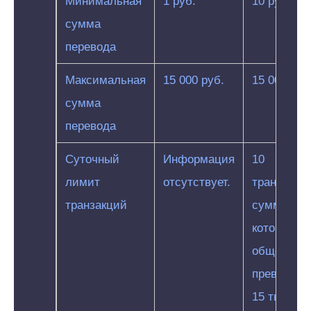
Минимальная
1 руб.
10 руб.
сумма
перевода
Максимальная
15 000 руб.
15 000 руб
сумма
перевода
Суточный
Информация
10
лимит
отсутствует.
транзакци
транзакций
сумма
которых в
общем не
превышае
15 тыс.