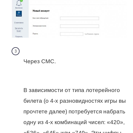
Через СМС.
В зависимости от типа лотерейного
билета (о 4-х разновидностях игры вы
прочтете далее) потребуется набрать
одну из 4-х комбинаций чисел: «420»,
«536», «645» или «749». Эти цифры