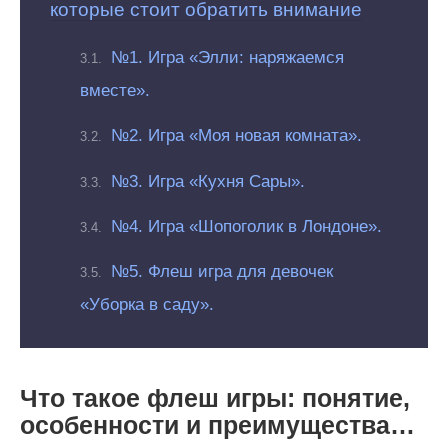
которые стоит обратить внимание
№1. Игра «Элли: наряжаемся
вместе».
№2. Игра «Моя новая комната».
№3. Игра «Кухня Сары».
№4. Игра «Шопоголик в Лондоне».
№5. Флеш игра для девочек
«Уборка в саду».
Что такое флеш игры: понятие,
особенности и преимущества…