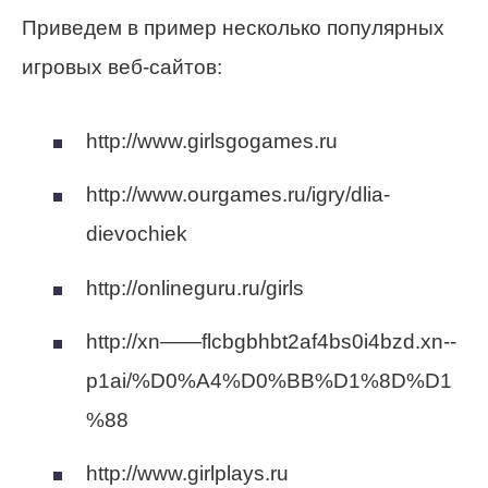
Приведем в пример несколько популярных
игровых веб-сайтов:
http://www.girlsgogames.ru
http://www.ourgames.ru/igry/dlia-
dievochiek
http://onlineguru.ru/girls
http://xn——flcbgbhbt2af4bs0i4bzd.xn--
p1ai/%D0%A4%D0%BB%D1%8D%D1
%88
http://www.girlplays.ru