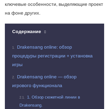
ключевые особенности, выделяющие проект
на фоне других.
Содержание
Drakensang online: обзор
процедуры регистрации + установка
игры
Drakensang online — обзор
игрового функционала
1. Обзор сюжетной линии в
Drakensang.