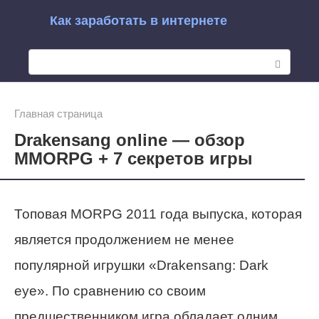
Перейти
Как заработать в интернете
к
П
контенту
о
и
Главная страница
Drakensang online — обзор
с
MMORPG + 7 секретов игры
к
:
Топовая MORPG 2011 года выпуска, которая
является продолжением не менее
популярной игрушки «Drakensang: Dark
eye». По сравнению со своим
предшественником игра обладает одним