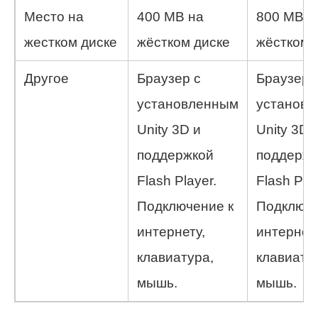
Место на
400 MB на
800 MB н
жестком диске
жёстком диске
жёстком 
Другое
Браузер с
Браузер 
установленным
установ
Unity 3D и
Unity 3D 
поддержкой
поддержк
Flash Player.
Flash Play
Подключение к
Подключе
интернету,
интернету
клавиатура,
клавиату
мышь.
мышь.