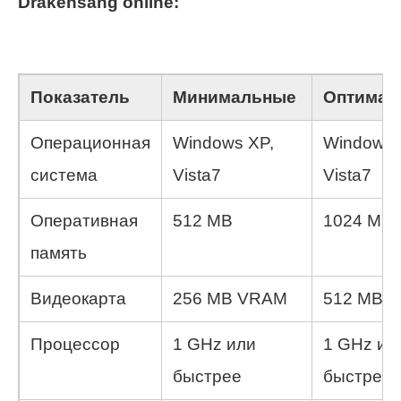
Drakensang online:
Показатель
Минимальные
Оптимал
Операционная
Windows XP,
Windows 
система
Vista7
Vista7
Оперативная
512 MB
1024 MB
память
Видеокарта
256 MB VRAM
512 MB 
Процессор
1 GHz или
1 GHz ил
быстрее
быстрее