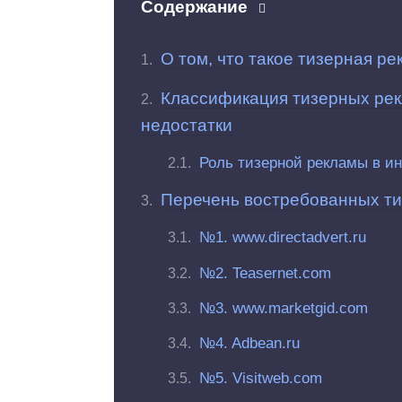
Содержание
О том, что такое тизерная р
Классификация тизерных рек
недостатки
Роль тизерной рекламы в ин
Перечень востребованных ти
№1. www.directadvert.ru
№2. Teasernet.com
№3. www.marketgid.com
№4. Adbean.ru
№5. Visitweb.com