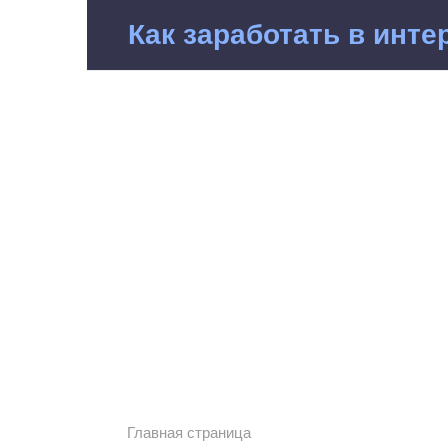
Перейти
Как заработать в инте
к
контенту
Главная страница