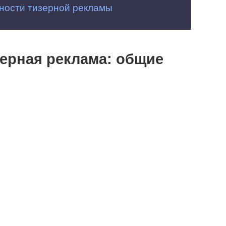
ности тизерной рекламы
изерная реклама: общие