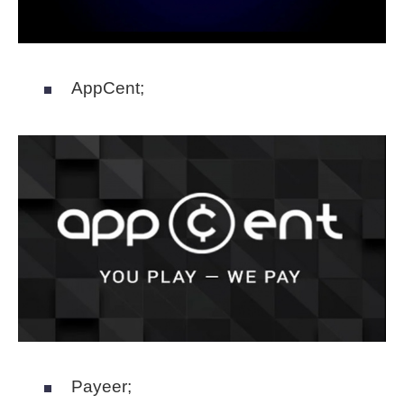
AppCent;
Payeer;