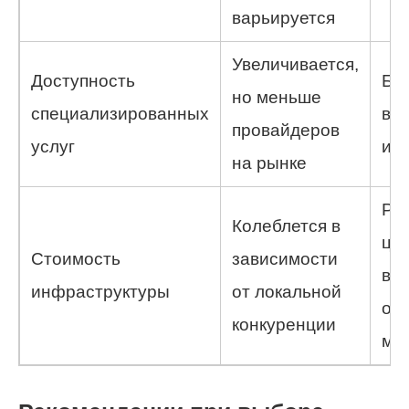
варьируется
Увеличивается,
Доступность
Бо
но меньше
специализированных
вы
провайдеров
услуг
ин
на рынке
Ра
Колеблется в
це
Стоимость
зависимости
во
инфраструктуры
от локальной
оп
конкуренции
ма