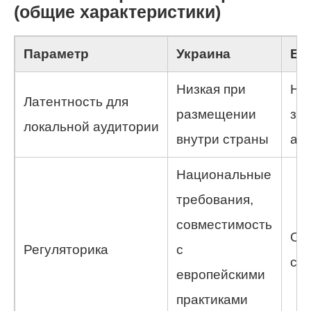
(общие характеристики)
Параметр
Украина
Ев
Низкая при
Низ
Латентность для
размещении
за
локальной аудитории
внутри страны
ау
Национальные
требования,
совместимость
Об
Регуляторика
с
со
европейскими
практиками